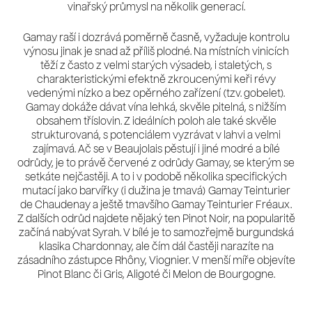
vinařský průmysl na několik generací.
Gamay raší i dozrává poměrně časně, vyžaduje kontrolu
výnosu jinak je snad až příliš plodné. Na místních vinicích
těží z často z velmi starých výsadeb, i staletých, s
charakteristickými efektně zkroucenými keři révy
vedenými nízko a bez opěrného zařízení (tzv. gobelet).
Gamay dokáže dávat vína lehká, skvěle pitelná, s nižším
obsahem tříslovin. Z ideálních poloh ale také skvěle
strukturovaná, s potenciálem vyzrávat v lahvi a velmi
zajímavá. Ač se v Beaujolais pěstují i jiné modré a bílé
odrůdy, je to právě červené z odrůdy Gamay, se kterým se
setkáte nejčastěji. A to i v podobě několika specifických
mutací jako barvířky (i dužina je tmavá) Gamay Teinturier
de Chaudenay a ještě tmavšího Gamay Teinturier Fréaux.
Z dalších odrůd najdete nějaký ten Pinot Noir, na popularitě
začíná nabývat Syrah. V bílé je to samozřejmě burgundská
klasika Chardonnay, ale čím dál častěji narazíte na
zásadního zástupce Rhôny, Viognier. V menší míře objevíte
Pinot Blanc či Gris, Aligoté či Melon de Bourgogne.