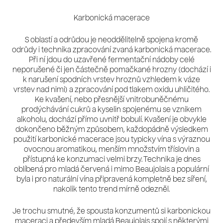
Karbonická macerace
S oblastí a odrůdou je neoddělitelně spojena kromě
odrůdy i technika zpracování zvaná karbonická macerace.
Při ní jdou do uzavřené fermentační nádoby celé
neporušené či jen částečně pomačkané hrozny (dochází i
k narušení spodních vrstev hroznů vzhledem k váze
vrstev nad nimi) a zpracování pod tlakem oxidu uhličitého.
Ke kvašení, nebo přesnější vnitrobuněčnému
prodýchávání cukrů a kyselin spojenému se vznikem
alkoholu, dochází přímo uvnitř bobulí. Kvašení je obvykle
dokončeno běžným způsobem, každopádně výsledkem
použití karbonické macerace jsou typicky vína s výraznou
ovocnou aromatikou, menším množstvím tříslovin a
přístupná ke konzumaci velmi brzy. Technika je dnes
oblíbená pro mladá červená i mimo Beaujolais a populární
byla i pro naturální vína připravená kompletně bez síření,
nakolik tento trend mírně odezněl.
Je trochu smutné, že spousta konzumentů si karbonickou
maceraci a především mladá Beaujolais spojí s některými