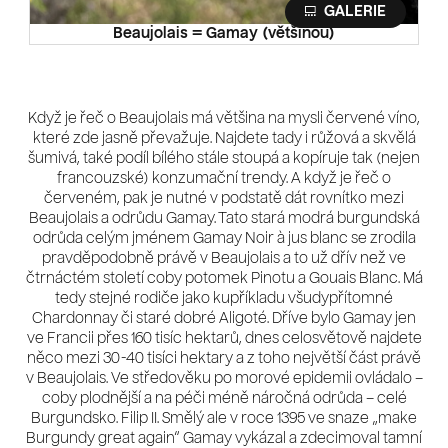
Beaujolais = Gamay (většinou)
Když je řeč o Beaujolais má většina na mysli červené víno,
které zde jasně převažuje. Najdete tady i růžová a skvělá
šumivá, také podíl bílého stále stoupá a kopíruje tak (nejen
francouzské) konzumační trendy. A když je řeč o
červeném, pak je nutné v podstatě dát rovnítko mezi
Beaujolais a odrůdu Gamay. Tato stará modrá burgundská
odrůda celým jménem Gamay Noir à jus blanc se zrodila
pravděpodobně právě v Beaujolais a to už dřív než ve
čtrnáctém století coby potomek Pinotu a Gouais Blanc. Má
tedy stejné rodiče jako kupříkladu všudypřítomné
Chardonnay či staré dobré Aligoté. Dříve bylo Gamay jen
ve Francii přes 160 tisíc hektarů, dnes celosvětově najdete
něco mezi 30-40 tisíci hektary a z toho největší část právě
v Beaujolais. Ve středověku po morové epidemii ovládalo –
coby plodnější a na péči méně náročná odrůda – celé
Burgundsko. Filip II. Smělý ale v roce 1395 ve snaze „make
Burgundy great again“ Gamay vykázal a zdecimoval tamní