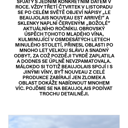
SPJATÝ S JEDNÍM KONKRÉTNÍM DATEM V
ROCE. VŽDY TŘETÍ ČTVRTEK V LISTOPADU
SE PO CELÉM SVĚTĚ OBJEVÍ NÁPISY „LE
BEAUJOLAIS NOUVEAU EST ARRIVÉ!“ A
SKLENKY NAPLNÍ ČERVENÝM „BOŽOLÉ“
AKTUÁLNÍHO ROČNÍKU. OBROVSKÝ
ÚSPĚCH TOHOTO MLADÉHO VÍNA,
KULMINUJÍCÍ V OSMDESÁTÝCH LETECH
MINULÉHO STOLETÍ, PŘINESL OBLASTI PO
MNOHO LET VELKOU SLÁVU A SNADNÝ
ODBYT, ZA COŽ POZDĚJI TVRDĚ ZAPLATILA
A DODNES SE ÚPLNĚ NEVZPAMATOVALA.
MÁLOKDO SI TOTIŽ BEAUJOLAIS SPOJÍ I S
JINÝMI VÍNY, BYŤ NOUVEAU Z CELÉ
PRODUKCE ZABÍRAJÍ JEN ZLOMEK A
OBLAST DOKÁŽE NABÍDNOUT MNOHEM
VÍC. POJĎME SE NA BEAUJOLAIS PODÍVAT
TROCHU DETAILNĚJI.