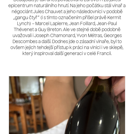
epicentrum naturálního hnutí. Na jeho počátku stál vinař a
négociánt Jules Chauvet a jeho následovníci v podobě
„gangu čtyř“ (i s tímto označením přišel právě Kermit
Lynch) – Marcel Lapierre, Jean Foillard, Jean-Paul
Thévenet a Guy Breton. Ale ve stejné době podobně
uvažovali i Joseph Chamonard, Yvon Métras, Georges
Descombes a další. Dodnes jde o zásadní vinaře, byl to
ovšem jejich tehdejší přístup k práci na vinici i ve sklepě,
který inspiroval další generaci v celé Francii.