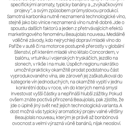
specifickými aromaty, typicky banány a „zvýkačkovými
projevy“, a svým způsobem průmyslovou produkcí.
Samotná karbonika nutně neznamená technologické víno,
stejně jako bio vinice neznamená víno nutně dobré. Jde o
spoustu dalších faktorů a jeden z přetrvávajících efektů
marketingového fenoménu Beaujolais nouveau. Mediálně
vděčné závody, kdo nejrychleji dopraví mladé víno do
Paříže v autě či na motorce postupně přerostly v globální
šílenství, při kterém mladé víno létalo Concordem, v
balónu, vrtulníku i vojenských tryskáčích, jezdilo na
slonech, v rikše i na mule. Úspěch regionu nakrátko
umožnil prakticky okamžitě prodat podstatnou část
vyprodukovaného vína, ale zároveň jej zaškatulkoval do
kategorie vín jednoduchých, na okamžité vypití v jednu
konkrétní dobu v roce, vín do kterých nemá smysl
investovat vyšší částky a nepřináší hlubší zážitky. Pokud
ovšem znáte poctivá přirozená Beaujolais, pak zjistíte, že
jde o úplně jiný svět než jejich technologická varianta. A
dost možná vás typický aromatický projev valné většiny
Beaujolais nouveau, kterým je právě až bonbónová
ovocnost a velmi výrazná vůně banánů, nijak neosloví.