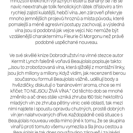
množství efektních výrazných esterů. Banány! Se 71B se
navíc neextrahuje tolik fenolických látek (tříslovin) a tím
rychleji zajistí kulatější, hebčí vína. Jen zároveň překryje
mnoho jemnějších projevů hroznů a místa původu, které
pomalejší a méně agresivní postupy zachovají, a výsledná
vína jsou si podobná jak vejce vejci. Nic nemůže být
vzdálenější charakternímu Fleurie či Morgonu než právě
podobné uspěchané nouveau.
Ve své skvělé knize Dobrodružství na vinné stezce autor
Kermit Lynch falešně voňavá Beaujolais popisuje takto:
„Jsou to zrobotizovaná vína, která sjíždějí z montážní linky,
jsou jich miliony a miliony. Když vidím, jak recenzenti berou
současnou formuli Beaujolais vážně... udělují body a
hvězdičky, diskutují o 'banánovém' aroma, chce se mi
křičet: TO NEJSOU ŽIVÁ VÍNA.“ Od těchto dob se mnohé
změnilo a ač dnes stále vzniká zhruba 160 tisíc hektolitrů
mladých vín ze zhruba pětiny vinic celé oblasti, tak mezi
nimi najdete i spoustu opravdu chutných, prostě dobrých
vín jen nalahvovaných dříve. Každopádně celá situace s
Beaujolais nouveau vedla mimo jiné k tomu, že se skupina
vinařů proti tomuto všemu vymezila a šla jinou cestou a
Beaujolais je tak dnes považováno zároveň i za jakési