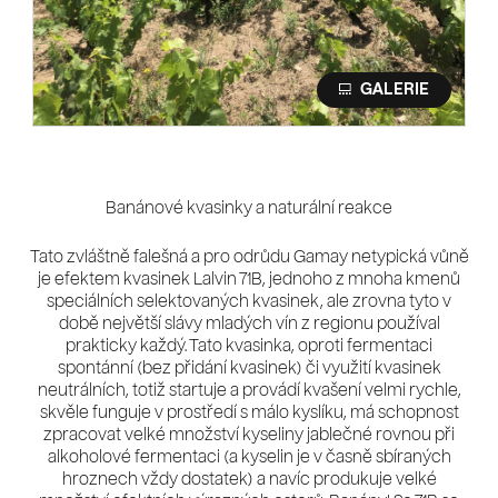
Banánové kvasinky a naturální reakce
Tato zvláštně falešná a pro odrůdu Gamay netypická vůně
je efektem kvasinek Lalvin 71B, jednoho z mnoha kmenů
speciálních selektovaných kvasinek, ale zrovna tyto v
době největší slávy mladých vín z regionu používal
prakticky každý. Tato kvasinka, oproti fermentaci
spontánní (bez přidání kvasinek) či využití kvasinek
neutrálních, totiž startuje a provádí kvašení velmi rychle,
skvěle funguje v prostředí s málo kyslíku, má schopnost
zpracovat velké množství kyseliny jablečné rovnou při
alkoholové fermentaci (a kyselin je v časně sbíraných
hroznech vždy dostatek) a navíc produkuje velké