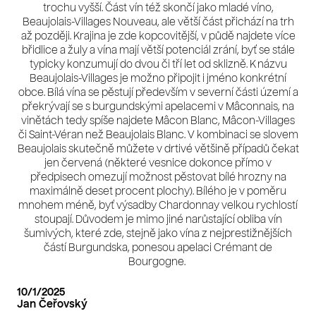
trochu vyšší. Část vín též skončí jako mladé víno,
Beaujolais-Villages Nouveau, ale větší část přichází na trh
až později. Krajina je zde kopcovitější, v půdě najdete více
břidlice a žuly a vína mají větší potenciál zrání, byť se stále
typicky konzumují do dvou či tří let od sklizně. K názvu
Beaujolais-Villages je možno připojit i jméno konkrétní
obce. Bílá vína se pěstují především v severní části území a
překrývají se s burgundskými apelacemi v Mâconnais, na
vinětách tedy spíše najdete Mâcon Blanc, Mâcon-Villages
či Saint-Véran než Beaujolais Blanc. V kombinaci se slovem
Beaujolais skutečně můžete v drtivé většině případů čekat
jen červená (některé vesnice dokonce přímo v
předpisech omezují možnost pěstovat bílé hrozny na
maximálně deset procent plochy). Bílého je v poměru
mnohem méně, byť výsadby Chardonnay velkou rychlostí
stoupají. Důvodem je mimo jiné narůstající obliba vín
šumivých, které zde, stejně jako vína z nejprestižnějších
částí Burgundska, ponesou apelaci Crémant de
Bourgogne.
10/1/2025
Jan Čeřovský