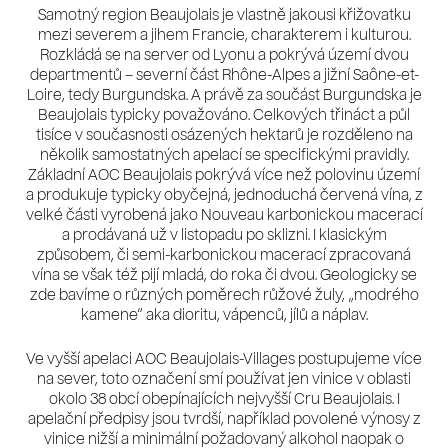
Samotný region Beaujolais je vlastně jakousi křižovatku
mezi severem a jihem Francie, charakterem i kulturou.
Rozkládá se na server od Lyonu a pokrývá území dvou
departmentů – severní část Rhône-Alpes a jižní Saône-et-
Loire, tedy Burgundska. A právě za součást Burgundska je
Beaujolais typicky považováno. Celkových třináct a půl
tisíce v současnosti osázených hektarů je rozděleno na
několik samostatných apelací se specifickými pravidly.
Základní AOC Beaujolais pokrývá více než polovinu území
a produkuje typicky obyčejná, jednoduchá červená vína, z
velké části vyrobená jako Nouveau karbonickou macerací
a prodávaná už v listopadu po sklizni. I klasickým
způsobem, či semi-karbonickou macerací zpracovaná
vína se však též pijí mladá, do roka či dvou. Geologicky se
zde bavíme o různých poměrech růžové žuly, „modrého
kamene“ aka dioritu, vápenců, jílů a náplav.
Ve vyšší apelaci AOC Beaujolais-Villages postupujeme více
na sever, toto označení smí používat jen vinice v oblasti
okolo 38 obcí obepínajících nejvyšší Cru Beaujolais. I
apelační předpisy jsou tvrdší, například povolené výnosy z
vinice nižší a minimální požadovaný alkohol naopak o