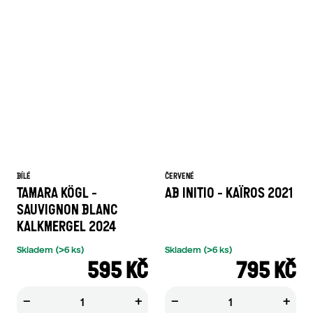
BÍLÉ
ČERVENÉ
TAMARA KÖGL -
AB INITIO - KAÏROS 2021
SAUVIGNON BLANC
KALKMERGEL 2024
Skladem
(>6 ks)
Skladem
(>6 ks)
595 KČ
795 KČ
−
+
−
+