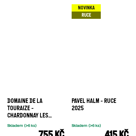
NOVINKA
RUCE
DOMAINE DE LA
PAVEL HALM - RUCE
TOURAIZE -
2025
CHARDONNAY LES
VOISINES 2023
Skladem
(>6 ks)
Skladem
(>6 ks)
755 KČ
415 KČ