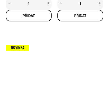
−
+
−
+
NOVINKA