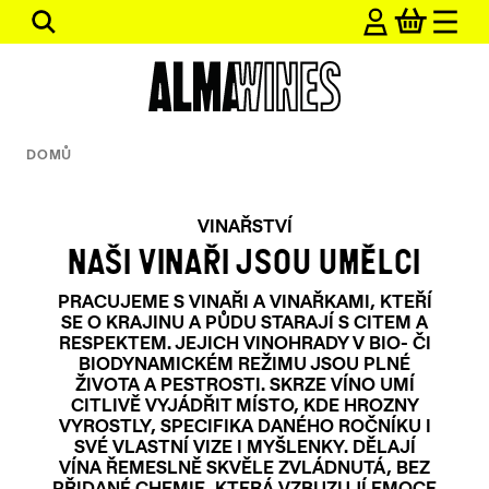
Přejít
Hledat
na
obsah
DOMŮ
VINAŘSTVÍ
NAŠI VINAŘI JSOU UMĚLCI
PRACUJEME S VINAŘI A VINAŘKAMI, KTEŘÍ
SE O KRAJINU A PŮDU STARAJÍ S CITEM A
RESPEKTEM. JEJICH VINOHRADY V BIO- ČI
BIODYNAMICKÉM REŽIMU JSOU PLNÉ
ŽIVOTA A PESTROSTI. SKRZE VÍNO UMÍ
CITLIVĚ VYJÁDŘIT MÍSTO, KDE HROZNY
VYROSTLY, SPECIFIKA DANÉHO ROČNÍKU I
SVÉ VLASTNÍ VIZE I MYŠLENKY. DĚLAJÍ
VÍNA ŘEMESLNĚ SKVĚLE ZVLÁDNUTÁ, BEZ
PŘIDANÉ CHEMIE, KTERÁ VZBUZUJÍ EMOCE