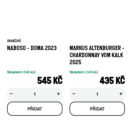
ORANŽOVÉ
NABOSO - DOMA 2023
MARKUS ALTENBURGER -
CHARDONNAY VOM KALK
2025
Skladem
(>6 ks)
Skladem
(>6 ks)
545 KČ
435 KČ
−
+
−
+