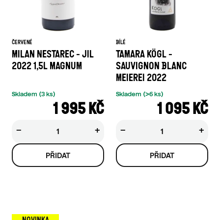
ČERVENÉ
BÍLÉ
MILAN NESTAREC - JIL
TAMARA KÖGL -
2022 1,5L MAGNUM
SAUVIGNON BLANC
MEIEREI 2022
Skladem
(3 ks)
Skladem
(>6 ks)
1 995 KČ
1 095 KČ
−
+
−
+
NOVINKA