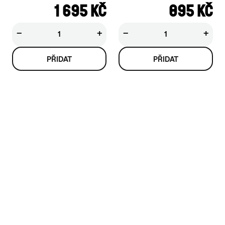
1 695 KČ
895 KČ
−
+
−
+