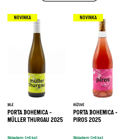
Ý
P
NOVINKA
NOVINKA
I
S
P
R
O
D
U
K
BÍLÉ
RŮŽOVÉ
PORTA BOHEMICA -
PORTA BOHEMICA -
T
MÜLLER THURGAU 2025
PIROS 2025
Ů
Skladem
(>6 ks)
Skladem
(>6 ks)