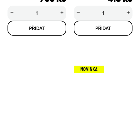
−
+
−
+
NOVINKA