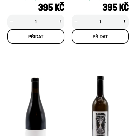
395 KČ
395 KČ
−
+
−
+