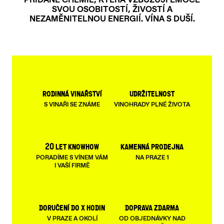
SVOU OSOBITOSTÍ, ŽIVOSTÍ A
NEZAMĚNITELNOU ENERGIÍ. VÍNA S DUŠÍ.
rodinná vinařství
udržitelnost
S VINAŘI SE ZNÁME
VINOHRADY PLNÉ ŽIVOTA
20 let knowhow
kamenná prodejna
PORADÍME S VÍNEM VÁM
NA PRAZE 1
I VAŠÍ FIRMĚ
doručení do x hodin
doprava zdarma
V PRAZE A OKOLÍ
OD OBJEDNÁVKY NAD