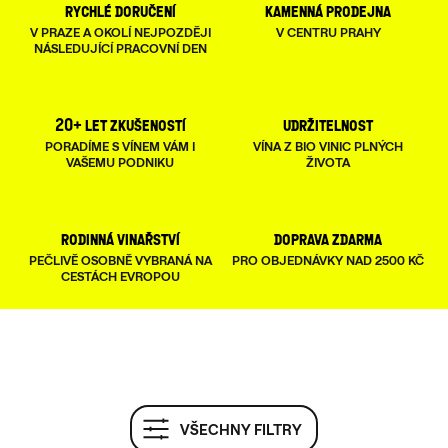
rychlé doručení
kamenná prodejna
V PRAZE A OKOLÍ NEJPOZDĚJI
V CENTRU PRAHY
NÁSLEDUJÍCÍ PRACOVNÍ DEN
20+ let zkušeností
udržitelnost
PORADÍME S VÍNEM VÁM I
VÍNA Z BIO VINIC PLNÝCH
VAŠEMU PODNIKU
ŽIVOTA
rodinná vinařství
doprava zdarma
PEČLIVĚ OSOBNĚ VYBRANÁ NA
PRO OBJEDNÁVKY NAD 2500 KČ
CESTÁCH EVROPOU
V
VŠECHNY FILTRY