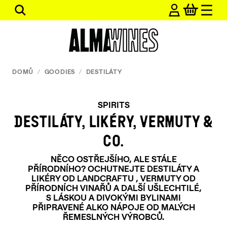
Přejít
Hledat
na
obsah
DOMŮ
/
GOODIES
/
DESTILÁTY
SPIRITS
DESTILÁTY, LIKÉRY, VERMUTY &
CO.
NĚCO OSTŘEJŠÍHO, ALE STÁLE
PŘÍRODNÍHO? OCHUTNEJTE DESTILÁTY A
LIKÉRY OD LANDCRAFTU , VERMUTY OD
PŘÍRODNÍCH VINAŘŮ A DALŠÍ UŠLECHTILÉ,
S LÁSKOU A DIVOKÝMI BYLINAMI
PŘIPRAVENÉ ALKO NÁPOJE OD MALÝCH
ŘEMESLNÝCH VÝROBCŮ.