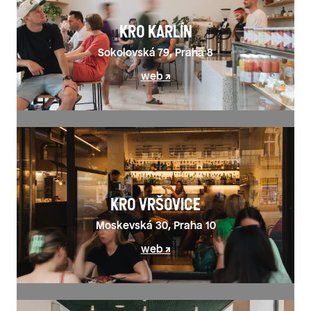
KRO KARLÍN
Sokolovská 79, Praha 8
web
KRO VRŠOVICE
Moskevská 30, Praha 10
web