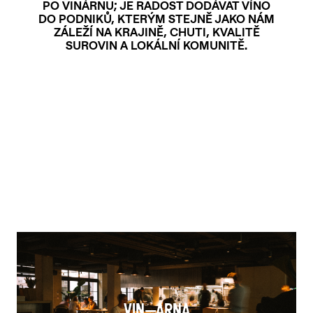
PO VINÁRNU; JE RADOST DODÁVAT VÍNO
DO PODNIKŮ, KTERÝM STEJNĚ JAKO NÁM
ZÁLEŽÍ NA KRAJINĚ, CHUTI, KVALITĚ
SUROVIN A LOKÁLNÍ KOMUNITĚ.
ALMA PRAGUE
V Jirchářích 8, Praha 1
web
VIN—ARNA