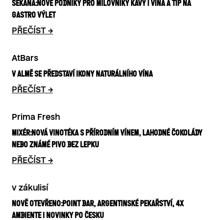
SEKANÁ: NOVÉ PODNIKY PRO MILOVNÍKY KÁVY I VÍNA A TIP NA
GASTRO VÝLET
PŘEČÍST
AtBars
V ALMĚ SE PŘEDSTAVÍ IKONY NATURÁLNÍHO VÍNA
PŘEČÍST
Prima Fresh
MIXÉR: NOVÁ VINOTÉKA S PŘÍRODNÍM VÍNEM, LAHODNÉ ČOKOLÁDY
NEBO ZNÁMÉ PIVO BEZ LEPKU
PŘEČÍST
v zákulisí
NOVĚ OTEVŘENO: POINT BAR, ARGENTINSKÉ PEKAŘSTVÍ, 4X
AMBIENTE I NOVINKY PO ČESKU