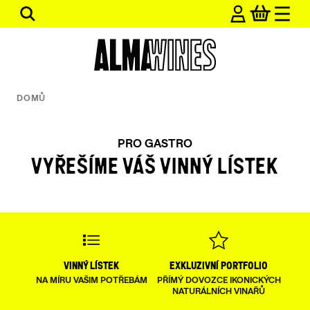
Přejít
Hledat
na
obsah
DOMŮ
PRO GASTRO
PRO GASTRO
VYŘEŠÍME VÁŠ VINNÝ LÍSTEK
vinný lístek
exkluzivní portfolio
NA MÍRU VAŠIM POTŘEBÁM
PŘÍMÝ DOVOZCE IKONICKÝCH
NATURÁLNÍCH VINAŘŮ