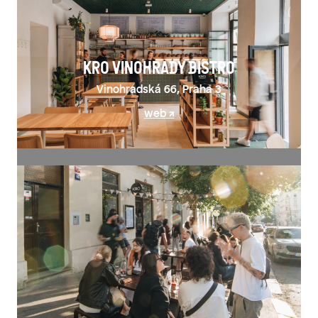
KRO VINOHRADY BISTRO
Vinohradská 66, Praha 3
web
VŠECHNY PODNIKY