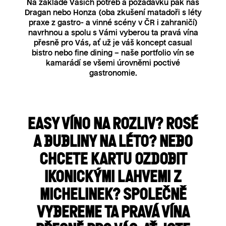
Na základě Vašich potřeb a požadavků pak náš
Dragan nebo Honza (oba zkušení matadoři s léty
praxe z gastro- a vinné scény v ČR i zahraničí)
navrhnou a spolu s Vámi vyberou ta pravá vína
přesně pro Vás, ať už je váš koncept casual
bistro nebo fine dining – naše portfolio vín se
kamarádí se všemi úrovněmi poctivé
gastronomie.
EASY VÍNO NA ROZLIV? ROSÉ
A BUBLINY NA LÉTO? NEBO
CHCETE KARTU OZDOBIT
IKONICKÝMI LAHVEMI Z
MICHELINEK? SPOLEČNĚ
VYBEREME TA PRAVÁ VÍNA