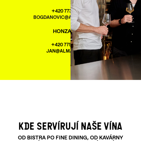
+420 773 417 031
BOGDANOVIC@ALMAPRAGUE.CZ
HONZA ČULÍK
+420 775 220 092
JAN@ALMAWINES.CZ
KDE SERVÍRUJÍ NAŠE VÍNA
OD BISTRA PO FINE DINING, OD KAVÁRNY