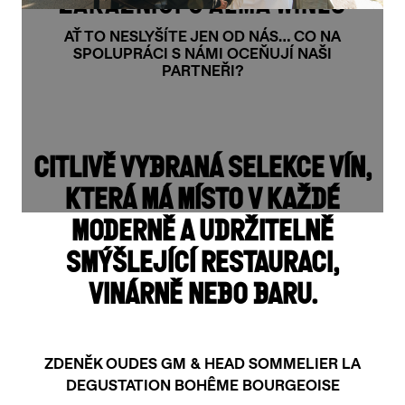
ZÁKAZNÍCI O ALMA WINES
AŤ TO NESLYŠÍTE JEN OD NÁS… CO NA
SPOLUPRÁCI S NÁMI OCEŇUJÍ NAŠI
PARTNEŘI?
CITLIVĚ VYBRANÁ SELEKCE VÍN,
KTERÁ MÁ MÍSTO V KAŽDÉ
MODERNĚ A UDRŽITELNĚ
SMÝŠLEJÍCÍ RESTAURACI,
VINÁRNĚ NEBO BARU.
ZDENĚK OUDES GM & HEAD SOMMELIER LA
DEGUSTATION BOHÊME BOURGEOISE