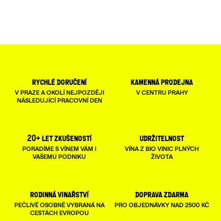
O
V
L
Á
D
rychlé doručení
kamenná prodejna
A
V PRAZE A OKOLÍ NEJPOZDĚJI
V CENTRU PRAHY
NÁSLEDUJÍCÍ PRACOVNÍ DEN
C
Í
20+ let zkušeností
udržitelnost
P
PORADÍME S VÍNEM VÁM I
VÍNA Z BIO VINIC PLNÝCH
VAŠEMU PODNIKU
ŽIVOTA
R
V
rodinná vinařství
doprava zdarma
K
PEČLIVĚ OSOBNĚ VYBRANÁ NA
PRO OBJEDNÁVKY NAD 2500 KČ
Y
CESTÁCH EVROPOU