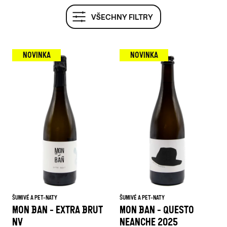
S
VŠECHNY FILTRY
P
R
O
NOVINKA
NOVINKA
D
U
K
T
Ů
ŠUMIVÉ A PET-NATY
ŠUMIVÉ A PET-NATY
MON BAN - EXTRA BRUT
MON BAN - QUESTO
NV
NEANCHE 2025