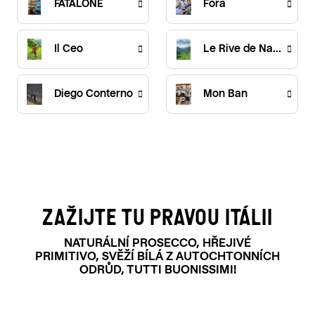
FATALONE
Fora
Il Ceo
Le Rive de Nadal
Diego Conterno
Mon Ban
ZAŽIJTE TU PRAVOU ITÁLII
V
Ý
NATURÁLNÍ PROSECCO, HŘEJIVÉ
PRIMITIVO, SVĚŽÍ BÍLÁ Z AUTOCHTONNÍCH
P
ODRŮD, TUTTI BUONISSIMI!
I