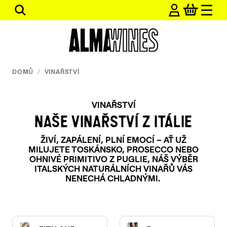
Přejít
Hledat
na
obsah
DOMŮ
/
VINAŘSTVÍ
VINAŘSTVÍ
NAŠE VINAŘSTVÍ Z ITÁLIE
ŽIVÍ, ZAPÁLENÍ, PLNÍ EMOCÍ – AŤ UŽ
MILUJETE TOSKÁNSKO, PROSECCO NEBO
OHNIVÉ PRIMITIVO Z PUGLIE, NÁŠ VÝBĚR
ITALSKÝCH NATURÁLNÍCH VINAŘŮ VÁS
NENECHÁ CHLADNÝMI.