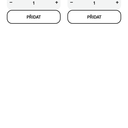
−
+
−
+