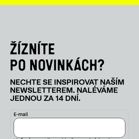
V
Ý
P
I
S
U
E-mail