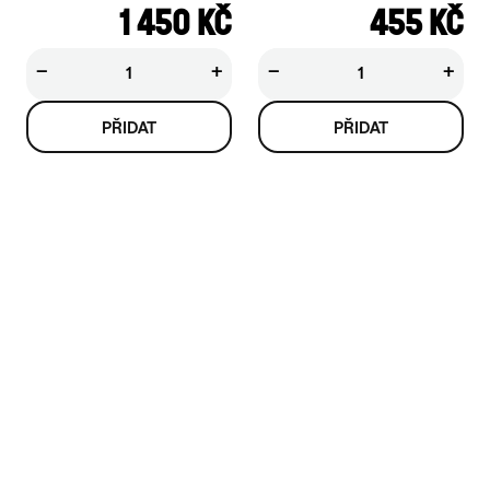
1 450 KČ
455 KČ
−
+
−
+