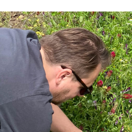
 BURGENLAND
NEUBURG JE ŠPIČKOVÝ.
on
alma