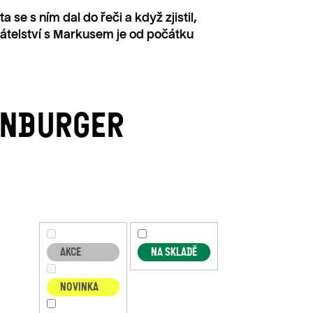
se s ním dal do řeči a když zjistil,
přátelství s Markusem je od počátku
ENBURGER
AKCE
NA SKLADĚ
NOVINKA