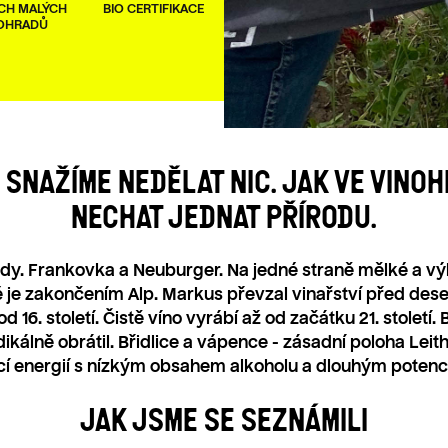
CH MALÝCH
BIO CERTIFIKACE
MÍSTNÍ APELACE
BETONOVÁ V
OHRADŮ
ZRÁNÍ 
E SNAŽÍME NEDĚLAT NIC. JAK VE VINOH
NECHAT JEDNAT PŘÍRODU.
dy. Frankovka a Neuburger. Na jedné straně mělké a vý
é je zakončením Alp. Markus převzal vinařství před dese
 16. století. Čistě víno vyrábí až od začátku 21. století. 
kálně obrátil. Břidlice a vápence - zásadní poloha Leith
ící energií s nízkým obsahem alkoholu a dlouhým potenc
JAK JSME SE SEZNÁMILI