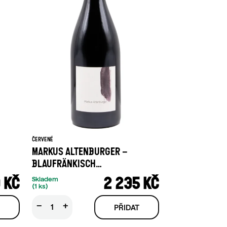
ČERVENÉ
MARKUS ALTENBURGER –
BLAUFRÄNKISCH
GRITSCHENBERG 2021 1,5 L
 KČ
2 235 KČ
Skladem
(1 ks)
−
+