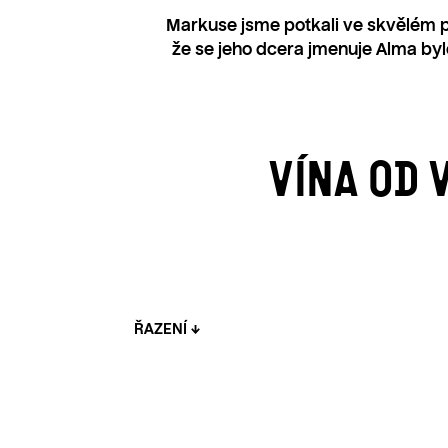
Markuse jsme potkali ve skvělém pod
že se jeho dcera jmenuje Alma bylo
VÍNA OD
V
Ý
P
I
S
ŘAZENÍ
P
R
O