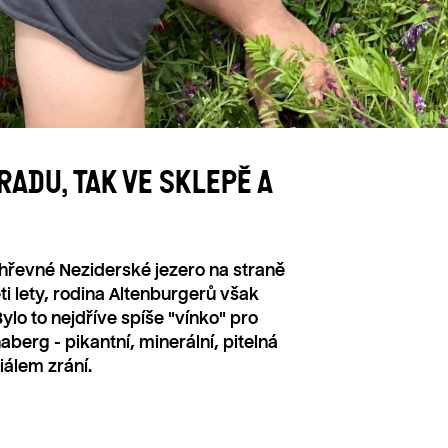
AJÍČKA NA
JMÉNO JEDNÉ Z DCER
VÍN
RADU, TAK VE SKLEPĚ A
hřevné Neziderské jezero na straně
ti lety, rodina Altenburgerů však
Bylo to nejdříve spíše "vínko" pro
aberg - pikantní, minerální, pitelná
iálem zrání.