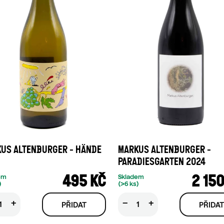
US ALTENBURGER - HÄNDE
MARKUS ALTENBURGER -
PARADIESGARTEN 2024
495 KČ
2 150
em
Skladem
)
(>6 ks)
+
−
+