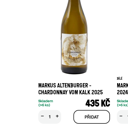
BÍLÉ
MARKUS ALTENBURGER -
MARK
CHARDONNAY VOM KALK 2025
2024
435 KČ
Skladem
Sklad
(>6 ks)
(>6 ks
−
+
−