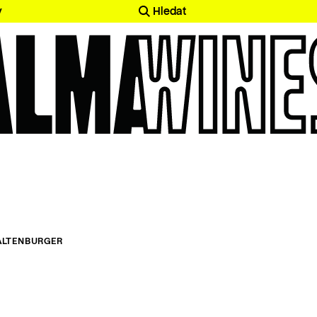
y
Hledat
ALTENBURGER