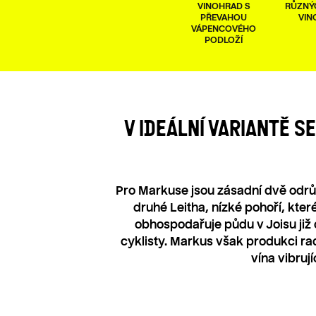
VINOHRAD S
RŮZNÝ
PŘEVAHOU
VIN
VÁPENCOVÉHO
PODLOŽÍ
V IDEÁLNÍ VARIANTĚ S
Pro Markuse jsou zásadní dvě odrů
druhé Leitha, nízké pohoří, kter
obhospodařuje půdu v Joisu již od
cyklisty. Markus však produkci radi
vína vibruj