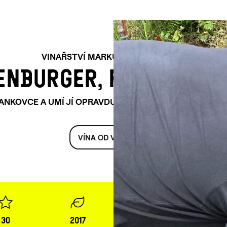
VINAŘSTVÍ MARKUS ALTENBURGER
ENBURGER, RAKOUSKO,
NKOVCE A UMÍ JÍ OPRAVDU PARÁDNĚ. OVŠEM I JEHO 
VÍNA OD VINAŘSTVÍ
30
2017
leithaberg dac
bet