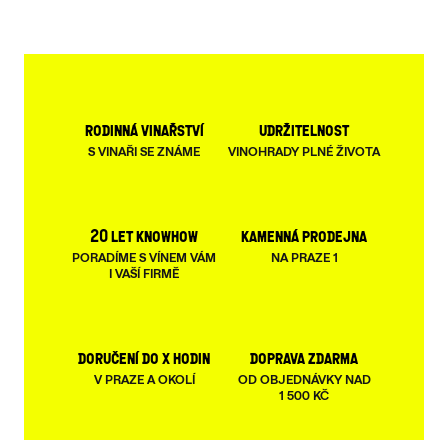
rodinná vinařství
udržitelnost
S VINAŘI SE ZNÁME
VINOHRADY PLNÉ ŽIVOTA
20 let knowhow
kamenná prodejna
PORADÍME S VÍNEM VÁM
NA PRAZE 1
I VAŠÍ FIRMĚ
doručení do x hodin
doprava zdarma
V PRAZE A OKOLÍ
OD OBJEDNÁVKY NAD
1 500 KČ