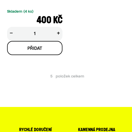
Skladem
(4 ks)
400 KČ
−
+
5
položek celkem
O
V
L
Á
D
rychlé doručení
kamenná prodejna