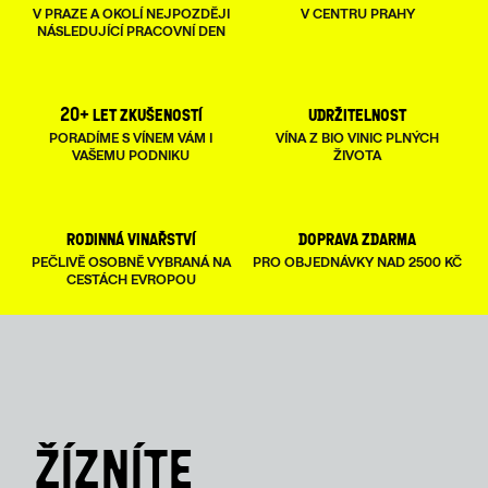
A
V PRAZE A OKOLÍ NEJPOZDĚJI
V CENTRU PRAHY
NÁSLEDUJÍCÍ PRACOVNÍ DEN
C
Í
20+ let zkušeností
udržitelnost
P
PORADÍME S VÍNEM VÁM I
VÍNA Z BIO VINIC PLNÝCH
VAŠEMU PODNIKU
ŽIVOTA
R
V
rodinná vinařství
doprava zdarma
K
PEČLIVĚ OSOBNĚ VYBRANÁ NA
PRO OBJEDNÁVKY NAD 2500 KČ
Y
CESTÁCH EVROPOU
V
Ý
P
I
S