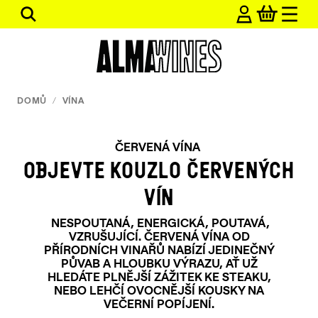
Přejít
Hledat
na
obsah
DOMŮ
/
VÍNA
ČERVENÁ VÍNA
OBJEVTE KOUZLO ČERVENÝCH
VÍN
NESPOUTANÁ, ENERGICKÁ, POUTAVÁ,
VZRUŠUJÍCÍ. ČERVENÁ VÍNA OD
PŘÍRODNÍCH VINAŘŮ NABÍZÍ JEDINEČNÝ
PŮVAB A HLOUBKU VÝRAZU, AŤ UŽ
HLEDÁTE PLNĚJŠÍ ZÁŽITEK KE STEAKU,
NEBO LEHČÍ OVOCNĚJŠÍ KOUSKY NA
VEČERNÍ POPÍJENÍ.