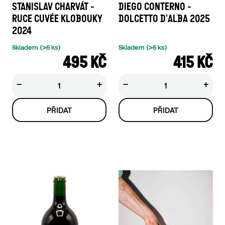
STANISLAV CHARVÁT -
DIEGO CONTERNO -
T
RUCE CUVÉE KLOBOUKY
DOLCETTO D'ALBA 2025
Ů
2024
Skladem
(>6 ks)
Skladem
(>6 ks)
495 KČ
415 KČ
−
+
−
+