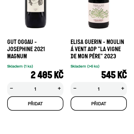
GUT OGGAU -
ELISA GUERIN - MOULIN
JOSEPHINE 2021
Á VENT AOP "LA VIGNE
MAGNUM
DE MON PÉRE" 2023
Skladem
(1 ks)
Skladem
(>6 ks)
2 485 KČ
545 KČ
−
+
−
+