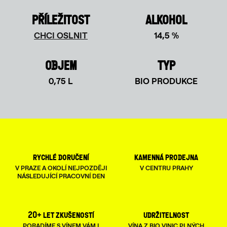
PŘÍLEŽITOST
ALKOHOL
CHCI OSLNIT
14,5 %
OBJEM
TYP
0,75 L
BIO PRODUKCE
rychlé doručení
kamenná prodejna
V PRAZE A OKOLÍ NEJPOZDĚJI
V CENTRU PRAHY
NÁSLEDUJÍCÍ PRACOVNÍ DEN
20+ let zkušeností
udržitelnost
PORADÍME S VÍNEM VÁM I
VÍNA Z BIO VINIC PLNÝCH