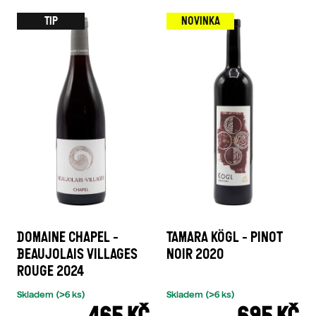
TIP
NOVINKA
DOMAINE CHAPEL -
TAMARA KÖGL - PINOT
BEAUJOLAIS VILLAGES
NOIR 2020
ROUGE 2024
Skladem
(>6 ks)
Skladem
(>6 ks)
465 KČ
695 KČ