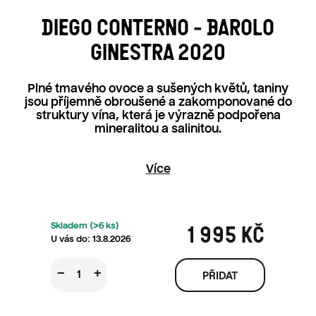
DIEGO CONTERNO - BAROLO
GINESTRA 2020
Plné tmavého ovoce a sušených květů, taniny
jsou příjemně obroušené a zakomponované do
struktury vína, která je výrazně podpořena
mineralitou a salinitou.
Více
Skladem
(>6 ks)
1 995 KČ
13.8.2026
Měrná ce
−
+