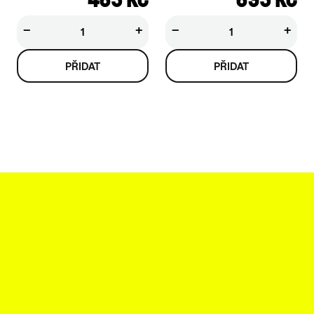
−
+
−
+