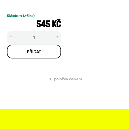
Ů
Skladem
(>6 ks)
545 KČ
−
+
1
položek celkem
O
V
L
Á
D