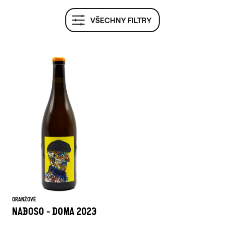
V
VŠECHNY FILTRY
Ý
P
I
S
P
R
O
D
U
K
ORANŽOVÉ
NABOSO - DOMA 2023
T