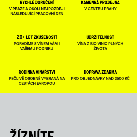
rychlé doručení
kamenná prodejna
A
V PRAZE A OKOLÍ NEJPOZDĚJI
V CENTRU PRAHY
NÁSLEDUJÍCÍ PRACOVNÍ DEN
C
Í
20+ let zkušeností
udržitelnost
P
PORADÍME S VÍNEM VÁM I
VÍNA Z BIO VINIC PLNÝCH
VAŠEMU PODNIKU
ŽIVOTA
R
V
rodinná vinařství
doprava zdarma
K
PEČLIVĚ OSOBNĚ VYBRANÁ NA
PRO OBJEDNÁVKY NAD 2500 KČ
Y
CESTÁCH EVROPOU
V
Ý
P
I