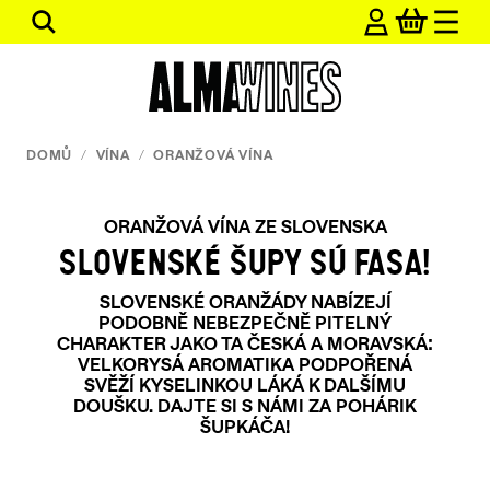
Přejít
Hledat
na
obsah
DOMŮ
/
VÍNA
/
ORANŽOVÁ VÍNA
ORANŽOVÁ VÍNA ZE SLOVENSKA
SLOVENSKÉ ŠUPY SÚ FASA!
SLOVENSKÉ ORANŽÁDY NABÍZEJÍ
PODOBNĚ NEBEZPEČNĚ PITELNÝ
CHARAKTER JAKO TA ČESKÁ A MORAVSKÁ:
VELKORYSÁ AROMATIKA PODPOŘENÁ
SVĚŽÍ KYSELINKOU LÁKÁ K DALŠÍMU
DOUŠKU. DAJTE SI S NÁMI ZA POHÁRIK
ŠUPKÁČA!