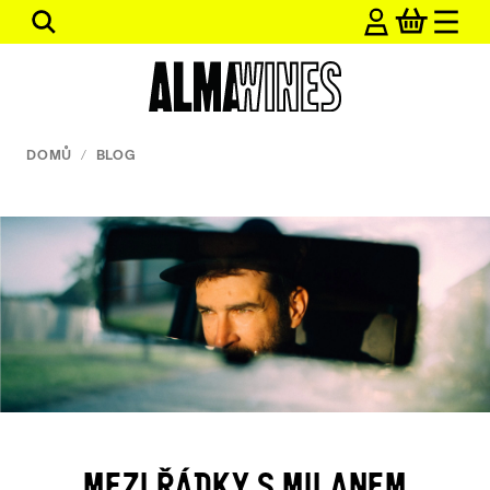
Přejít
Hledat
na
obsah
DOMŮ
/
BLOG
MILAN NESTAREC: MÁM RÁD, KDYŽ SE POŘÁD NĚCO
9.6.2025
MEZI ŘÁDKY S MILANEM