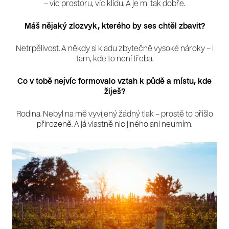
– víc prostoru, víc klidu. A je mi tak dobře.
Máš nějaký zlozvyk, kterého by ses chtěl zbavit?
Netrpělivost. A někdy si kladu zbytečně vysoké nároky – i
tam, kde to není třeba.
Co v tobě nejvíc formovalo vztah k půdě a místu, kde
žiješ?
Rodina. Nebyl na mě vyvíjený žádný tlak – prostě to přišlo
přirozeně. A já vlastně nic jiného ani neumím.