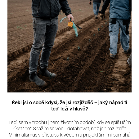
Řekl jsi o sobě kdysi, že jsi rozjížděč – jaký nápad ti
teď leží v hlavě?
Teď jsem v trochu jiném životním období, kdy se spíš učím
říkat "ne"
. Snažím se věci i dotahovat, než jen rozjíždět.
Minimalismus v přístupu k věcem a projektům mi pomáhá