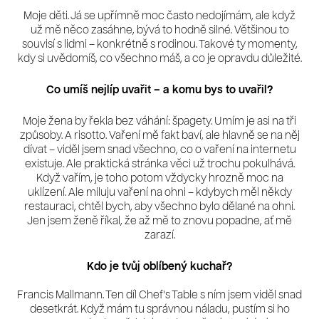
Moje děti. Já se upřímně moc často nedojímám, ale když
už mě něco zasáhne, bývá to hodně silné. Většinou to
souvisí s lidmi – konkrétně s rodinou. Takové ty momenty,
kdy si uvědomíš, co všechno máš, a co je opravdu důležité.
Co umíš nejlíp uvařit – a komu bys to uvařil?
Moje žena by řekla bez váhání: špagety. Umím je asi na tři
způsoby. A risotto. Vaření mě fakt baví, ale hlavně se na něj
dívat – viděl jsem snad všechno, co o vaření na internetu
existuje. Ale praktická stránka věci už trochu pokulhává.
Když vařím, je toho potom vždycky hrozně moc na
uklízení. Ale miluju vaření na ohni – kdybych měl někdy
restauraci, chtěl bych, aby všechno bylo dělané na ohni.
Jen jsem ženě říkal, že až mě to znovu popadne, ať mě
zarazí.
Kdo je tvůj oblíbený kuchař?
Francis Mallmann. Ten díl Chef's Table s ním jsem viděl snad
desetkrát. Když mám tu správnou náladu, pustím si ho