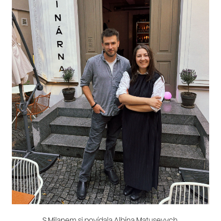
S Milanem si povídala Albína Matusevych.