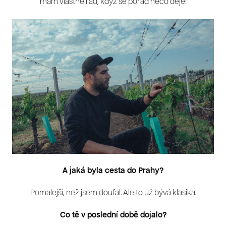
mám vlastně rád, když se pořád něco děje!
A jaká byla cesta do Prahy?
Pomalejší, než jsem doufal. Ale to už bývá klasika.
Co tě v poslední době dojalo?