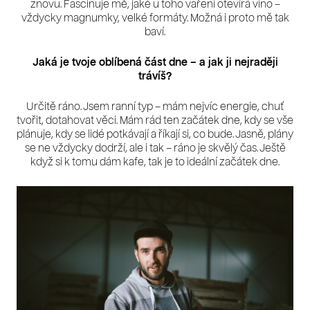
znovu. Fascinuje mě, jaké u toho vaření otevírá víno –
vždycky magnumky, velké formáty. Možná i proto mě tak
baví.
Jaká je tvoje oblíbená část dne – a jak ji nejraději
trávíš?
Určitě ráno. Jsem ranní typ – mám nejvíc energie, chuť
tvořit, dotahovat věci. Mám rád ten začátek dne, kdy se vše
plánuje, kdy se lidé potkávají a říkají si, co bude. Jasně, plány
se ne vždycky dodrží, ale i tak – ráno je skvělý čas. Ještě
když si k tomu dám kafe, tak je to ideální začátek dne.