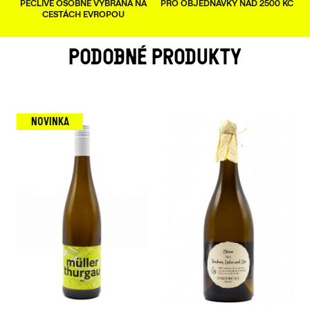
PEČLIVĚ OSOBNĚ VYBRANÁ NA
PRO OBJEDNÁVKY NAD 2500 KČ
CESTÁCH EVROPOU
PODOBNÉ PRODUKTY
NOVINKA