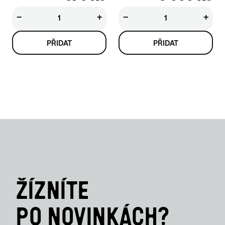
−
+
−
+