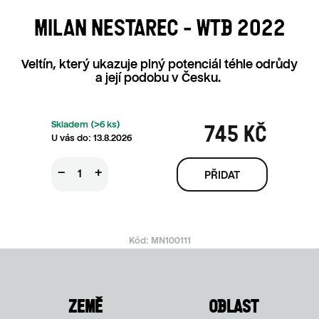
MILAN NESTAREC - WTB 2022
Veltín, který ukazuje plný potenciál téhle odrůdy
a její podobu v Česku.
Skladem
(>6 ks)
745 KČ
13.8.2026
Měrná ce
−
+
Kód:
MN100111
ZEMĚ
OBLAST