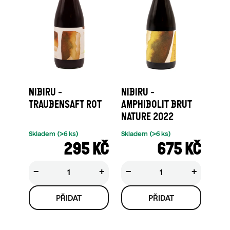
NIBIRU -
NIBIRU -
TRAUBENSAFT ROT
AMPHIBOLIT BRUT
NATURE 2022
Skladem
(>6 ks)
Skladem
(>6 ks)
295 KČ
675 KČ
−
+
−
+