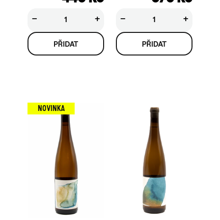
−
+
−
+
NOVINKA