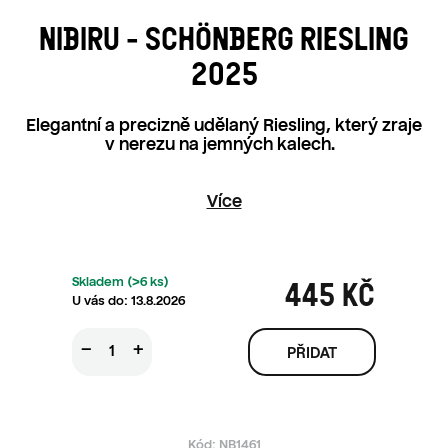
NIBIRU - SCHÖNBERG RIESLING
2025
Elegantní a precizně udělaný Riesling, který zraje
v nerezu na jemných kalech.
Více
Skladem
(>6 ks)
445 KČ
13.8.2026
Měrná ce
−
+
Kód:
NB1461