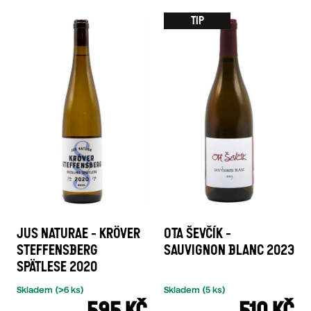
TIP
JUS NATURAE - KRÖVER
OTA ŠEVČÍK -
STEFFENSBERG
SAUVIGNON BLANC 2023
SPÄTLESE 2020
Skladem
(>6 ks)
Skladem
(5 ks)
595 KČ
510 KČ