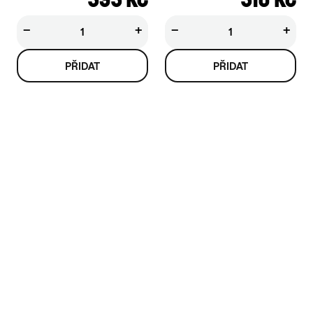
−
+
−
+