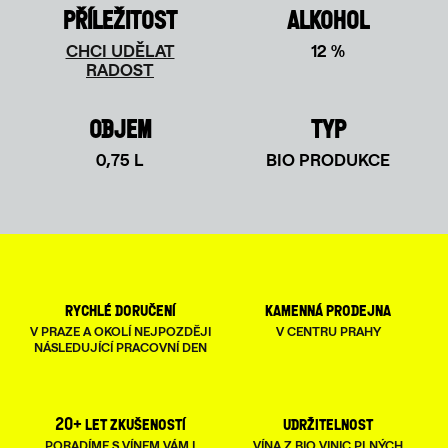
PŘÍLEŽITOST
ALKOHOL
CHCI UDĚLAT
12 %
RADOST
OBJEM
TYP
0,75 L
BIO PRODUKCE
rychlé doručení
kamenná prodejna
V PRAZE A OKOLÍ NEJPOZDĚJI
V CENTRU PRAHY
NÁSLEDUJÍCÍ PRACOVNÍ DEN
20+ let zkušeností
udržitelnost
PORADÍME S VÍNEM VÁM I
VÍNA Z BIO VINIC PLNÝCH