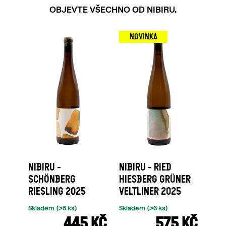
OBJEVTE VŠECHNO OD NIBIRU.
NOVINKA
NIBIRU -
NIBIRU - RIED
SCHÖNBERG
HIESBERG GRÜNER
RIESLING 2025
VELTLINER 2025
Skladem
(>6 ks)
Skladem
(>6 ks)
445 KČ
575 KČ