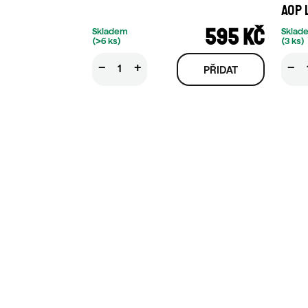
AOP 
595 KČ
Skladem
Sklad
(>6 ks)
(3 ks)
−
+
−