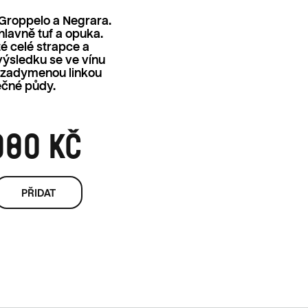
Groppelo a Negrara.
hlavně tuf a opuka.
té celé strapce a
ýsledku se ve vínu
 zadymenou linkou
ečné půdy.
080 KČ
Měrná cena: