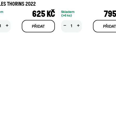
LES THORINS 2022
625 KČ
795
em
Skladem
(>6 ks)
+
−
+