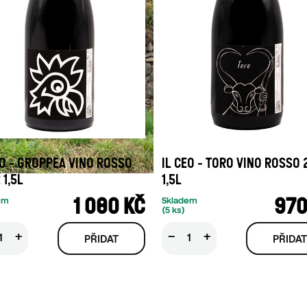
EO - GROPPEA VINO ROSSO
IL CEO - TORO VINO ROSSO
 1,5L
1,5L
1 080 KČ
970
em
Skladem
(5 ks)
+
−
+