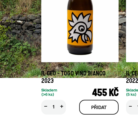
IL CEO - TOGO VINO BIANCO
IL C
2023
2022
455 KČ
Skladem
Sklad
(>6 ks)
(5 ks)
−
+
−