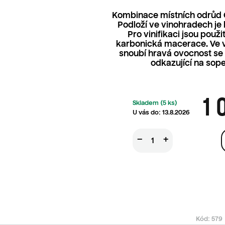
Kombinace místních odrůd 
Podloží ve vinohradech je 
Pro vinifikaci jsou použi
karbonická macerace. Ve v
snoubí hravá ovocnost se
odkazující na sop
1 
Skladem
(5 ks)
13.8.2026
−
+
Kód:
579