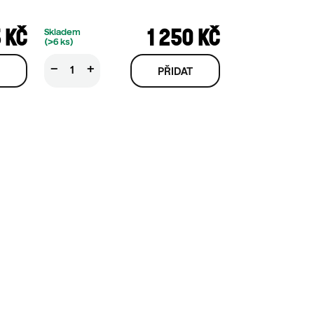
 KČ
1 250 KČ
Skladem
(>6 ks)
−
+