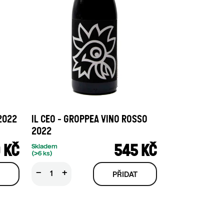
 2022
IL CEO - GROPPEA VINO ROSSO
2022
 KČ
545 KČ
Skladem
(>6 ks)
−
+