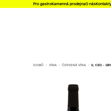
Přejít
Pro gastro
Kamenná prodejna
O nás
Kontakt
na
obsah
DOMŮ
/
VÍNA
/
ČERVENÁ VÍNA
/
IL CEO - G