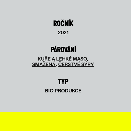
ROČNÍK
2021
PÁROVÁNÍ
KUŘE A LEHKÉ MASO
,
SMAŽENÁ
,
ČERSTVÉ SÝRY
TYP
BIO PRODUKCE