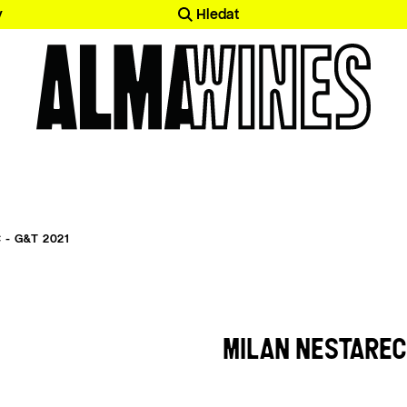
y
Hledat
 - G&T 2021
MILAN NESTAREC