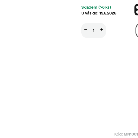
Skladem
(>6 ks)
13.8.2026
−
+
Kód:
MN1001