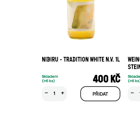
NIBIRU - TRADITION WHITE N.V. 1L
WEIN
STEI
400 KČ
Skladem
Sklad
(>6 ks)
(>6 ks
−
+
−