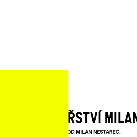
ÍNA OD VINAŘSTVÍ MILA
OBJEVTE VŠECHNO OD MILAN NESTAREC.