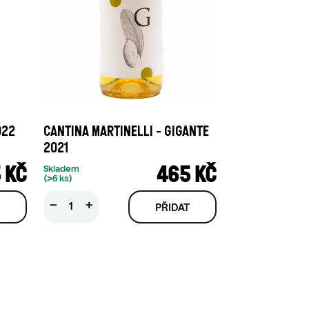
022
CANTINA MARTINELLI - GIGANTE
2021
 KČ
465 KČ
Skladem
(>6 ks)
−
+