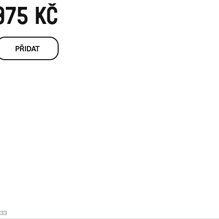
875 KČ
Měrná cena:
33