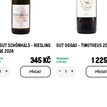
GUT SCHÖNHALS - RIESLING
GUT OGGAU - TIMOTHEUS 2
NE 2024
345 KČ
1 225
em
Skladem
)
(>6 ks)
+
−
+