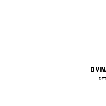
O VI
DET