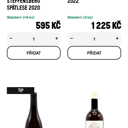
STEFFENSBERG
2022
SPÄTLESE 2020
Skladem
(>6 ks)
Skladem
(3 ks)
595 KČ
1 225 KČ
−
+
−
+
TIP