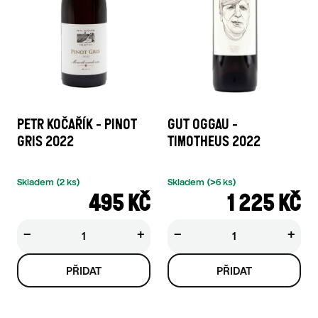
PETR KOČAŘÍK - PINOT
GUT OGGAU -
GRIS 2022
TIMOTHEUS 2022
Skladem
(2 ks)
Skladem
(>6 ks)
495 KČ
1 225 KČ
−
+
−
+