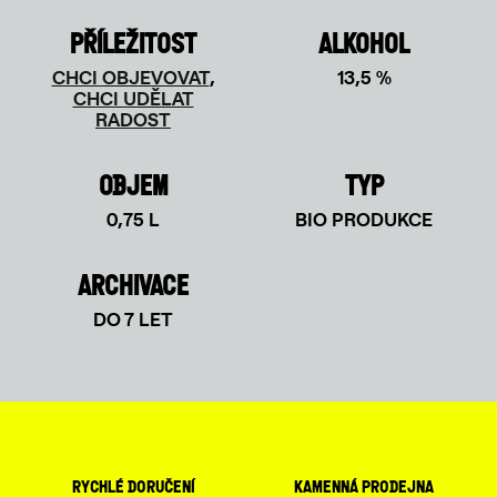
PŘÍLEŽITOST
ALKOHOL
CHCI OBJEVOVAT
,
13,5 %
CHCI UDĚLAT
RADOST
OBJEM
TYP
0,75 L
BIO PRODUKCE
ARCHIVACE
DO 7 LET
rychlé doručení
kamenná prodejna