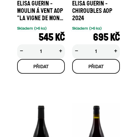
ELISA GUERIN -
ELISA GUERIN -
MOULIN Á VENT AOP
CHIROUBLES AOP
"LA VIGNE DE MON
2024
PÉRE" 2023
Skladem
(>6 ks)
Skladem
(>6 ks)
545 KČ
695 KČ
−
+
−
+