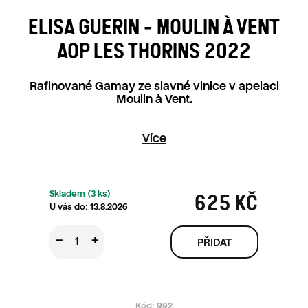
ELISA GUERIN - MOULIN À VENT
AOP LES THORINS 2022
Rafinované Gamay ze slavné vinice v apelaci
Moulin à Vent.
Více
Skladem
(3 ks)
625 KČ
13.8.2026
Měrná ce
−
+
Kód:
992