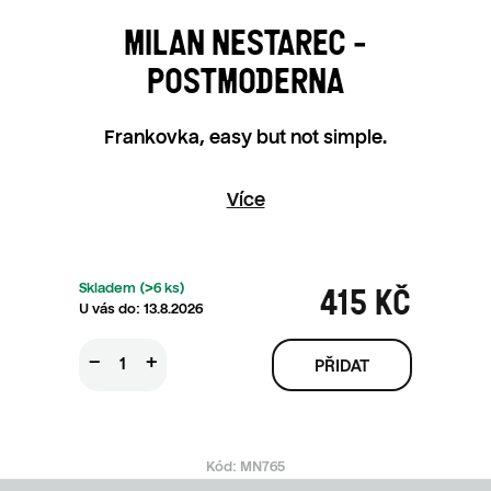
MILAN NESTAREC -
POSTMODERNA
Frankovka, easy but not simple.
Více
Skladem
(>6 ks)
415 KČ
13.8.2026
Měrná ce
−
+
Kód:
MN765