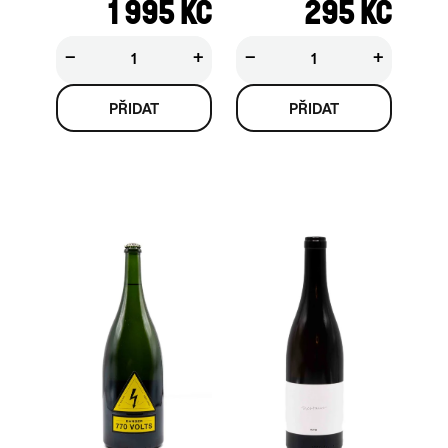
1 995 KČ
295 KČ
−
+
−
+