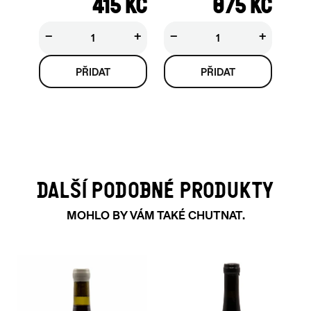
415 KČ
875 KČ
−
+
−
+
DALŠÍ PODOBNÉ PRODUKTY
MOHLO BY VÁM TAKÉ CHUTNAT.