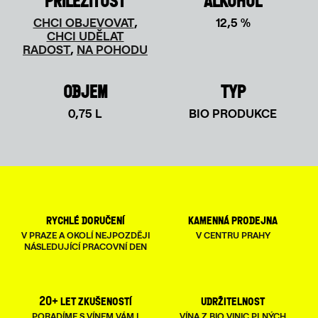
PŘÍLEŽITOST
ALKOHOL
CHCI OBJEVOVAT
,
12,5 %
CHCI UDĚLAT
RADOST
,
NA POHODU
OBJEM
TYP
0,75 L
BIO PRODUKCE
rychlé doručení
kamenná prodejna
V PRAZE A OKOLÍ NEJPOZDĚJI
V CENTRU PRAHY
NÁSLEDUJÍCÍ PRACOVNÍ DEN
20+ let zkušeností
udržitelnost
PORADÍME S VÍNEM VÁM I
VÍNA Z BIO VINIC PLNÝCH