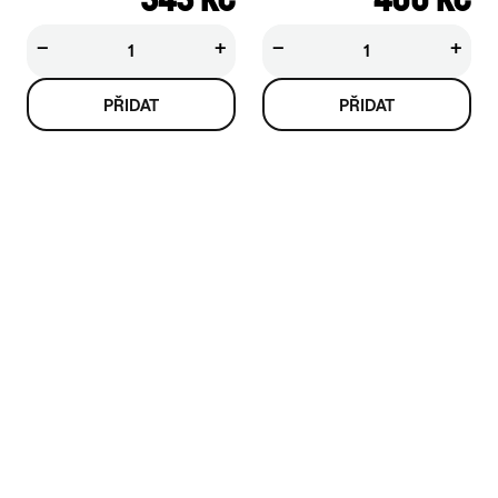
−
+
−
+