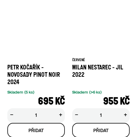
ČERVENÉ
PETR KOČAŘÍK -
MILAN NESTAREC - JIL
NOVOSADY PINOT NOIR
2022
2024
Skladem
(5 ks)
Skladem
(>6 ks)
695 KČ
955 KČ
−
+
−
+