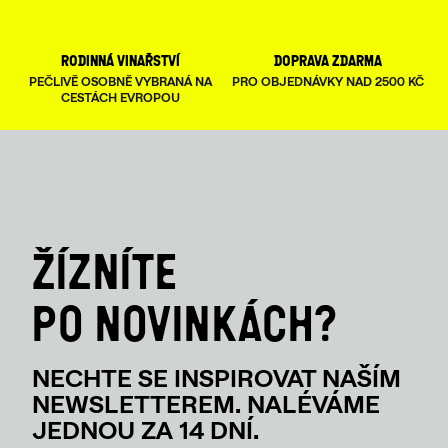
V
rodinná vinařství
doprava zdarma
K
PEČLIVĚ OSOBNĚ VYBRANÁ NA
PRO OBJEDNÁVKY NAD 2500 KČ
Y
CESTÁCH EVROPOU
V
Ý
P
I
S
U