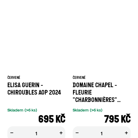
ČERVENÉ
ČERVENÉ
ELISA GUERIN -
DOMAINE CHAPEL -
CHIROUBLES AOP 2024
FLEURIE
"CHARBONNIÈRES"
ROUGE 2024
Skladem
(>6 ks)
Skladem
(>6 ks)
695 KČ
795 KČ
−
+
−
+