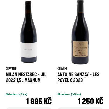
I
S
P
R
O
D
U
K
ČERVENÉ
ČERVENÉ
MILAN NESTAREC - JIL
ANTOINE SANZAY - LES
T
2022 1,5L MAGNUM
POYEUX 2023
Ů
Skladem
(3 ks)
Skladem
(>6 ks)
1 995 KČ
1 250 KČ