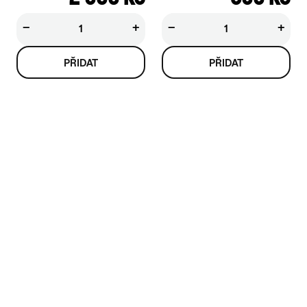
−
+
−
+