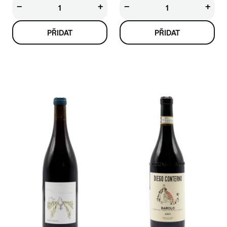
−
+
−
+