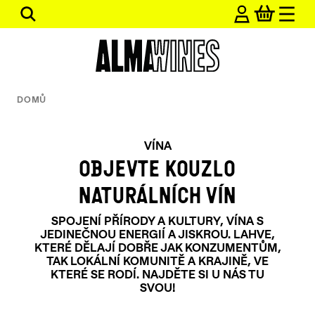
Přejít
Hledat
na
obsah
DOMŮ
VÍNA
OBJEVTE KOUZLO
NATURÁLNÍCH VÍN
SPOJENÍ PŘÍRODY A KULTURY, VÍNA S
JEDINEČNOU ENERGIÍ A JISKROU. LAHVE,
KTERÉ DĚLAJÍ DOBŘE JAK KONZUMENTŮM,
TAK LOKÁLNÍ KOMUNITĚ A KRAJINĚ, VE
KTERÉ SE RODÍ. NAJDĚTE SI U NÁS TU
SVOU!