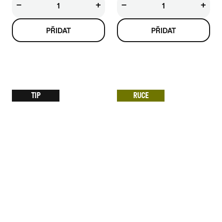
−
+
−
+
TIP
RUCE