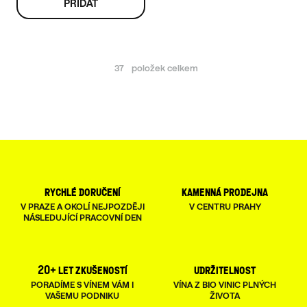
37
položek celkem
O
V
L
Á
D
rychlé doručení
kamenná prodejna
A
V PRAZE A OKOLÍ NEJPOZDĚJI
V CENTRU PRAHY
NÁSLEDUJÍCÍ PRACOVNÍ DEN
C
Í
20+ let zkušeností
udržitelnost
P
PORADÍME S VÍNEM VÁM I
VÍNA Z BIO VINIC PLNÝCH
VAŠEMU PODNIKU
ŽIVOTA
R