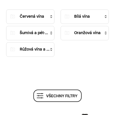
Červená vína
Bílá vína
Šumivá a pét-naty
Oranžová vína
Růžová vína a ryšáky
V
VŠECHNY FILTRY
Ý
P