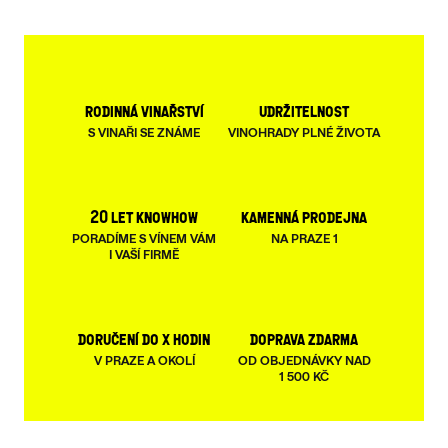
rodinná vinařství
udržitelnost
S VINAŘI SE ZNÁME
VINOHRADY PLNÉ ŽIVOTA
20 let knowhow
kamenná prodejna
PORADÍME S VÍNEM VÁM
NA PRAZE 1
I VAŠÍ FIRMĚ
doručení do x hodin
doprava zdarma
V PRAZE A OKOLÍ
OD OBJEDNÁVKY NAD
1 500 KČ