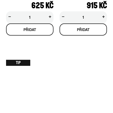
625 KČ
915 KČ
−
+
−
+
TIP